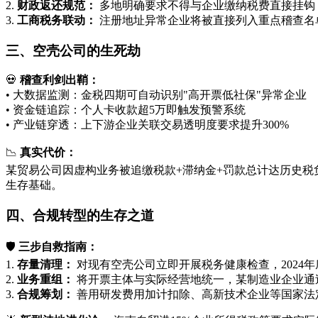
2.
财政返还规范：
多地明确要求不得与企业缴纳税费直接挂钩
3.
工商税务联动：
注册地址异常企业将被直接列入重点稽查名
三、空壳公司的生死劫
💀
稽查利剑出鞘：
• 大数据监测：金税四期可自动识别"高开票低社保"异常企业
• 资金链追踪：个人卡收款超5万即触发预警系统
• 产业链穿透：上下游企业关联交易透明度要求提升300%
📉
真实代价：
某贸易公司因虚构业务被追缴税款+滞纳金+罚款总计达历史税
生存基础。
四、合规转型的生存之道
🛡️
三步自救指南：
1.
存量清理：
对现有空壳公司立即开展税务健康检查，2024
2.
业务重组：
将开票主体与实际经营地统一，某制造业企业通过
3.
合规筹划：
善用研发费用加计扣除、高新技术企业等国家法