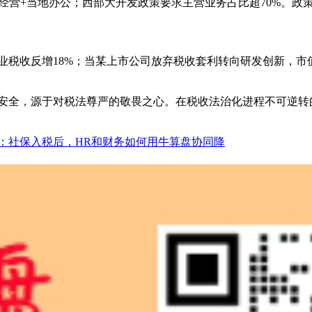
经营+当地办公；西部大开发政策要求主营业务占比超70%。政策
企业税收反增18%；当某上市公司放弃税收套利转向研发创新，市
营安全，源于对税法尊严的敬畏之心。在税收法治化进程不可逆
：社保入税后，HR和财务如何用牛算盘协同降