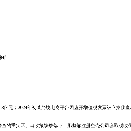
来临
款2.8亿元；2024年初某跨境电商平台因虚开增值税发票被立案侦
稽查的重灾区。当政策铁拳落下，那些靠注册空壳公司套取税收优