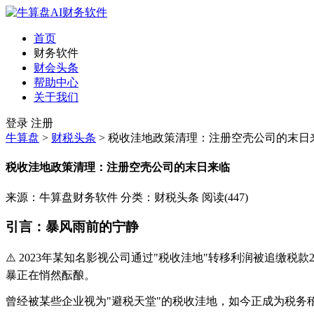
首页
财务软件
财会头条
帮助中心
关于我们
登录
注册
牛算盘
>
财税头条
>
税收洼地政策清理：注册空壳公司的末日
税收洼地政策清理：注册空壳公司的末日来临
来源：牛算盘财务软件
分类：财税头条
阅读(447)
引言：暴风雨前的宁静
⚠️ 2023年某知名影视公司通过"税收洼地"转移利润被追缴税
暴正在悄然酝酿。
曾经被某些企业视为"避税天堂"的税收洼地，如今正成为税务