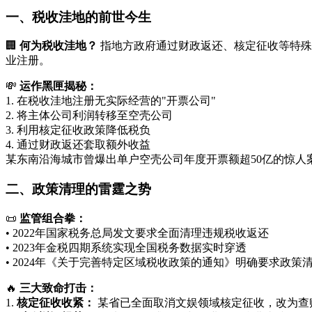
一、税收洼地的前世今生
🏢
何为税收洼地？
指地方政府通过财政返还、核定征收等特殊政
业注册。
💸
运作黑匣揭秘：
1. 在税收洼地注册无实际经营的"开票公司"
2. 将主体公司利润转移至空壳公司
3. 利用核定征收政策降低税负
4. 通过财政返还套取额外收益
某东南沿海城市曾爆出单户空壳公司年度开票额超50亿的惊人
二、政策清理的雷霆之势
📜
监管组合拳：
• 2022年国家税务总局发文要求全面清理违规税收返还
• 2023年金税四期系统实现全国税务数据实时穿透
• 2024年《关于完善特定区域税收政策的通知》明确要求政策
🔥
三大致命打击：
1.
核定征收收紧：
某省已全面取消文娱领域核定征收，改为查