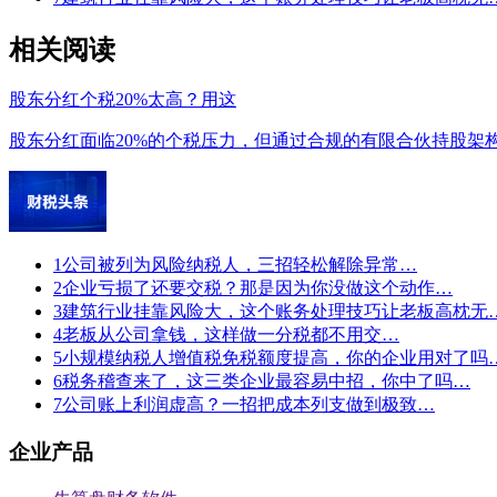
相关阅读
股东分红个税20%太高？用这
股东分红面临20%的个税压力，但通过合规的有限合伙持股架
1
公司被列为风险纳税人，三招轻松解除异常…
2
企业亏损了还要交税？那是因为你没做这个动作…
3
建筑行业挂靠风险大，这个账务处理技巧让老板高枕无
4
老板从公司拿钱，这样做一分税都不用交…
5
小规模纳税人增值税免税额度提高，你的企业用对了吗
6
税务稽查来了，这三类企业最容易中招，你中了吗…
7
公司账上利润虚高？一招把成本列支做到极致…
企业产品