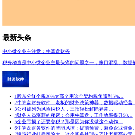
最新头条
中小微企业主注意：牛算盘财务
税务稽查是中小微企业主最头疼的问题之一，账目混乱、数据
1
股东分红个税20%太高？用这个架构税负降到5%…
2
牛算盘财务软件：老板的财务决策神器，数据驱动经营
3
公司被列为风险纳税人，三招轻松解除异常…
4
财务人员涨薪的秘密：会用牛算盘，工作效率提升50…
5
企业亏损了还要交税？那是因为你没做这个动作…
6
牛算盘财务软件的智能风控：提前预警，避免企业资金
7
建筑行业挂靠风险大，这个账务处理技巧让老板高枕无