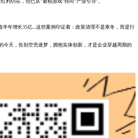
红利仍在，但已从"避税游戏"转向"产业引导"。
值半年增长35亿...这些案例印证着：政策清理不是寒冬，而是行
转的今天，告别空壳迷梦，拥抱实体创新，才是企业穿越周期的