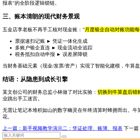
报表"的全阶段逻辑锁链。
三、账本清朗的现代财务景观
五金店李老板不再手工核对现金账："
月度银企自动对账功能每
票据速扫记账 ► 凭证一体化生成
多账户银企直连 ► 现金流动全追踪
税务抵扣自动申报 ► 误差屏障锁
当财务基础元素（现金/发票/资产）实现了智能化建模，牛算
结语：从隐患到成长引擎
某文创公司的财务总监小林做了对比实验：
切换到牛算盘后错账
业跳出手工迷宫。
无需让笔记本堆积如山的数字幽灵在年终清算时蜂拥而出。牛
花。
上一篇：新手视频教学演示二：凭证处理、账簿、报表
下一篇