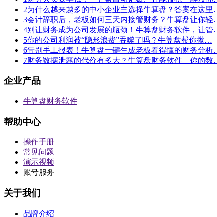
2
为什么越来越多的中小企业主选择牛算盘？答案在这里
3
会计辞职后，老板如何三天内接管财务？牛算盘让你轻
4
别让财务成为公司发展的瓶颈！牛算盘财务软件，让管
5
你的公司利润被“隐形浪费”吞噬了吗？牛算盘帮你揪…
6
告别手工报表！牛算盘一键生成老板看得懂的财务分析
7
财务数据泄露的代价有多大？牛算盘财务软件，你的数
企业产品
牛算盘财务软件
帮助中心
操作手册
常见问题
演示视频
账号服务
关于我们
品牌介绍