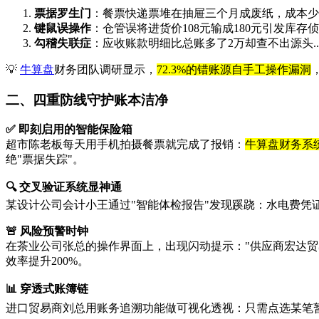
票据罗生门
：餐票快递票堆在抽屉三个月成废纸，成本少
键鼠误操作
：仓管误将进货价108元输成180元引发库存
勾稽失联症
：应收账款明细比总账多了2万却查不出源头..
💡
牛算盘
财务团队调研显示，
72.3%的错账源自手工操作漏洞
二、四重防线守护账本洁净
✅ 即刻启用的智能保险箱
超市陈老板每天用手机拍摄餐票就完成了报销：
牛算盘财务系
绝"票据失踪"。
🔍 交叉验证系统显神通
某设计公司会计小王通过"智能体检报告"发现蹊跷：水电费凭
🚨 风险预警时钟
在茶业公司张总的操作界面上，出现闪动提示："供应商宏达
效率提升200%。
📊 穿透式账簿链
进口贸易商刘总用账务追溯功能做可视化透视：只需点选某笔暂估