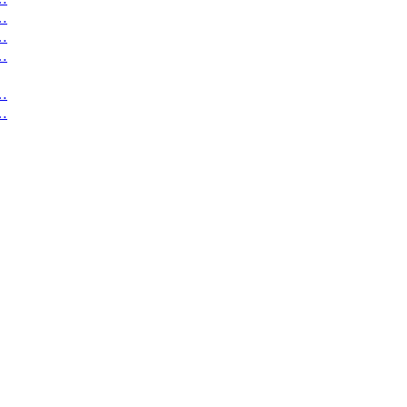
…
…
…
…
…