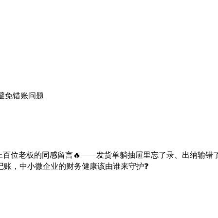
避免错账问题
上百位老板的同感留言🔥——发货单躺抽屉里忘了录、出纳输错了
记账，中小微企业的财务健康该由谁来守护❓