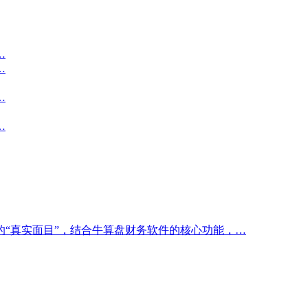
…
…
…
…
“真实面目”，结合牛算盘财务软件的核心功能，…
…