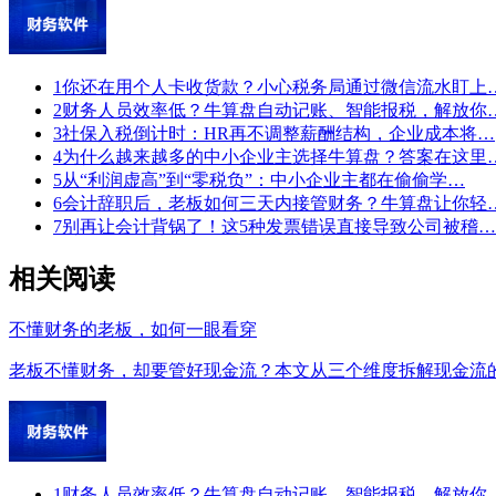
1
你还在用个人卡收货款？小心税务局通过微信流水盯上
2
财务人员效率低？牛算盘自动记账、智能报税，解放你
3
社保入税倒计时：HR再不调整薪酬结构，企业成本将…
4
为什么越来越多的中小企业主选择牛算盘？答案在这里
5
从“利润虚高”到“零税负”：中小企业主都在偷偷学…
6
会计辞职后，老板如何三天内接管财务？牛算盘让你轻
7
别再让会计背锅了！这5种发票错误直接导致公司被稽…
相关阅读
不懂财务的老板，如何一眼看穿
老板不懂财务，却要管好现金流？本文从三个维度拆解现金流的
1
财务人员效率低？牛算盘自动记账、智能报税，解放你